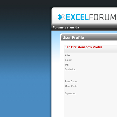
Forumets startsida
User Profile
Jan Christenson's Profile
Alias:
Email:
IM:
Statistics:
Post Count:
User Posts:
Signature: