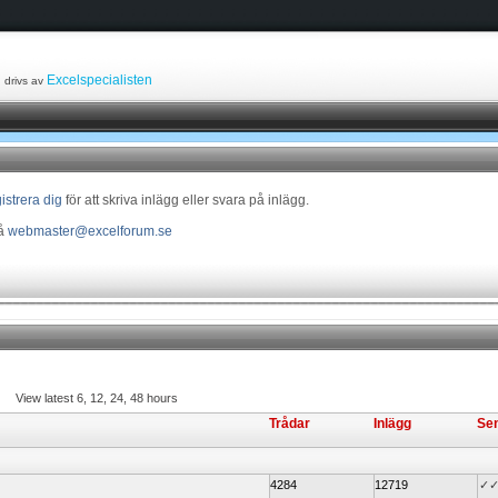
Excelspecialisten
drivs av
istrera dig
för att skriva inlägg eller svara på inlägg.
på
webmaster@excelforum.se
View latest
6
,
12
,
24
,
48
hours
Trådar
Inlägg
Sen
4284
12719
✓✓