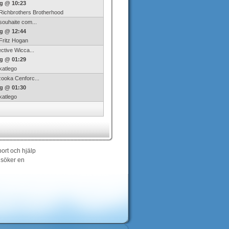
g @ 10:23
Richbrothers Brotherhood
souhaite com...
g @ 12:44
Fritz Hogan
ective Wicca...
g @ 01:29
katlego
ooka Cenforc...
g @ 01:30
katlego
port och hjälp
r söker en