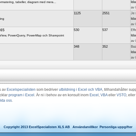
Ida
formatering, tabeller, diagram med mera...
av
1125
2551
Je 
Ida
ing
av
365
530
537
Eff
Ida
rView, PowerQuery, PowerMap och Sharepoint
av
348
352
Baz
Ida
av
s av
Excelspecialisten
som bedriver
utbildning i Excel och VBA
, tillhandahåller sup
cklar
program i Excel
. Är ni i behov av en konsult inom
Excel
,
VBA
eller
VSTO
, elle
kta oss
.
Copyright 2013 ExcelSpecialisten XLS AB
Användarvillkor
Personliga uppgifter