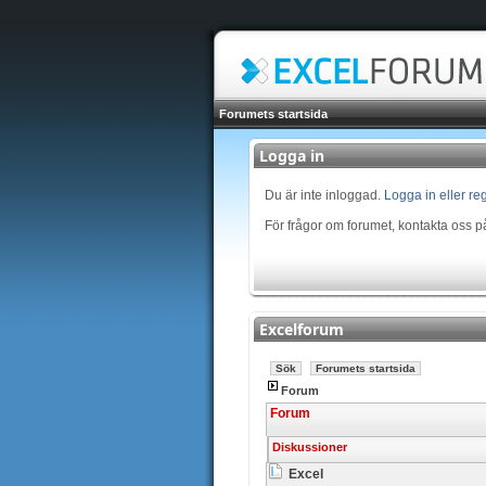
Forumets startsida
Logga in
Du är inte inloggad.
Logga in eller reg
För frågor om forumet, kontakta oss 
Excelforum
Sök
Forumets startsida
Forum
Forum
Diskussioner
Excel