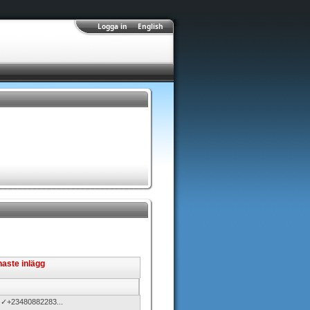
Logga in
English
aste inlägg
✓+23480882283...