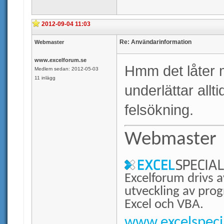
2012-09-04 11:03
Re: Användarinformation
Webmaster
www.excelforum.se
Hmm det låter m
Medlem sedan: 2012-05-03
11 inlägg
underlättar allt
felsökning.
Webmaster
Excelforum drivs a
utveckling av prog
Excel och VBA.
www.excelspecia