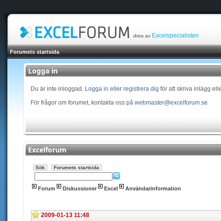
Excelspecialisten
drivs av
Forumets startsida
Logga in
Du är inte inloggad.
Logga in eller registrera dig
för att skriva inlägg el
För frågor om forumet, kontakta oss på
webmaster@excelforum.se
Excelforum
Sök
Forumets startsida
Forum
Diskussioner
Excel
Användarinformation
2009-01-13 11:48