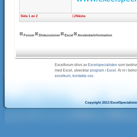
Sida 1 av 2
1
2
Nästa
Forum
Diskussioner
Excel
Användarinformation
Excelforum drivs av
Excelspecialisten
som bedriv
med Excel, utvecklar
program i Excel
. Är ni i be
excelkurs
,
kontakta oss
.
Copyright 2013 ExcelSpecialist