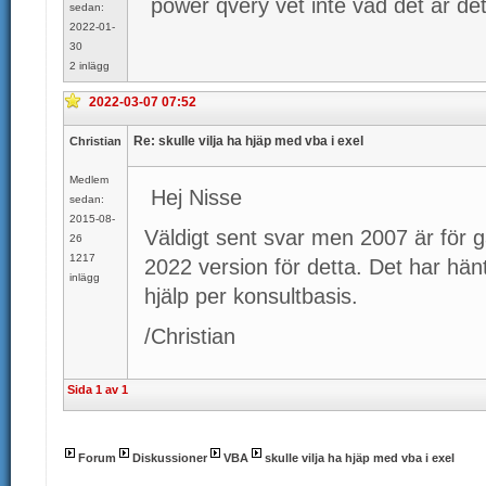
power qvery vet inte vad det är det 
sedan:
2022-01-
30
2 inlägg
2022-03-07 07:52
Re: skulle vilja ha hjäp med vba i exel
Christian
Medlem
Hej Nisse
sedan:
2015-08-
Väldigt sent svar men 2007 är för 
26
1217
2022 version för detta. Det har hän
inlägg
hjälp per konsultbasis.
/Christian
Sida 1 av 1
Forum
Diskussioner
VBA
skulle vilja ha hjäp med vba i exel