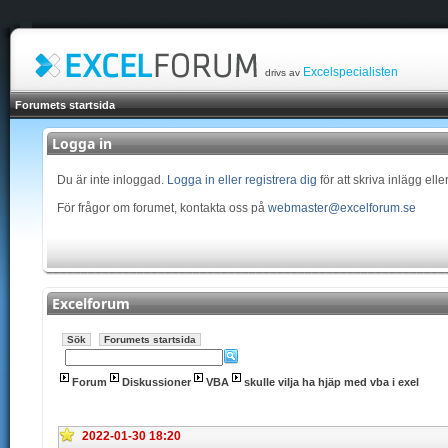
Excelspecialisten
drivs av
Forumets startsida
Logga in
Du är inte inloggad.
Logga in eller registrera dig
för att skriva inlägg ell
För frågor om forumet, kontakta oss på
webmaster@excelforum.se
Excelforum
Sök
Forumets startsida
Forum
Diskussioner
VBA
skulle vilja ha hjäp med vba i exel
2022-01-30 18:20